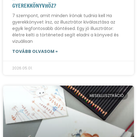
GYEREKKÖNYVHÖZ?
7 szempont, amit minden írónak tudnia kell Ha
gyerekkönyvet írsz, az illusztrátor kiválasztása az
egyik legfontosabb döntésed. Egy jó illusztrátor:
életre kelti a történeted segít eladni a könyved és
vizuálisan
TOVÁBB OLVASOM »
2026.05.01.
MESEILLUSZTRÁCIÓ