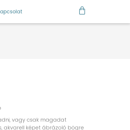
apcsolat
ó
 adni, vagy csak magadat
, akvarell képet ábrázoló bögre