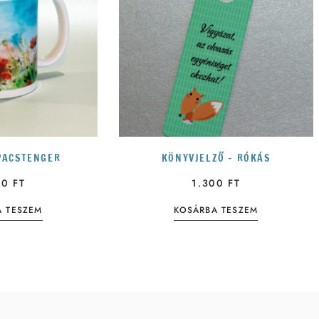
IPACSTENGER
KÖNYVJELZŐ – RÓKÁS
00
FT
1.300
FT
A TESZEM
KOSÁRBA TESZEM