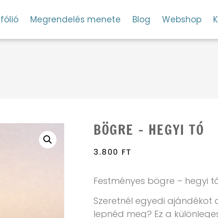
fólió
Megrendelés menete
Blog
Webshop
K
BÖGRE – HEGYI TÓ
3.800
FT
Festményes bögre – hegyi t
Szeretnél egyedi ajándékot
lepnéd meg? Ez a különleges